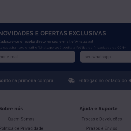
NOVIDADES E OFERTAS EXCLUSIVAS
Cadastre-se e receba direto no seu e-mail e Whatsapp!
Ao cadastrar seu email e Whatsapp você aceita a
Política de Privacidade da CCN+
conto
na primeira compra
Entregas no estado do
R
Sobre nós
Ajuda e Suporte
Quem Somos
Trocas e Devoluções
Política de Privacidade
Prazos e Envios