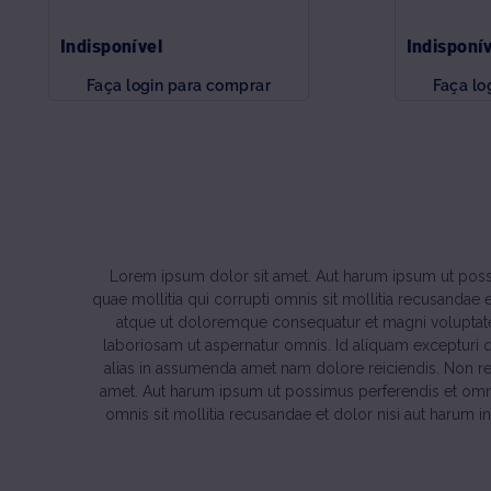
Indisponível
Indisponí
Faça login para comprar
Faça lo
Lorem ipsum dolor sit amet. Aut harum ipsum ut possi
quae mollitia qui corrupti omnis sit mollitia recusandae
atque ut doloremque consequatur et magni voluptat
laboriosam ut aspernatur omnis. Id aliquam excepturi qu
alias in assumenda amet nam dolore reiciendis. Non r
amet. Aut harum ipsum ut possimus perferendis et omnis
omnis sit mollitia recusandae et dolor nisi aut harum 