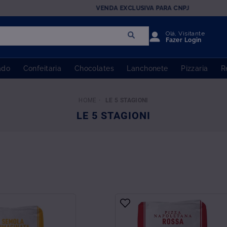
Olá, Visitante
Fazer Login
ado
Confeitaria
Chocolates
Lanchonete
Pizzaria
R
LE 5 STAGIONI
LE 5 STAGIONI