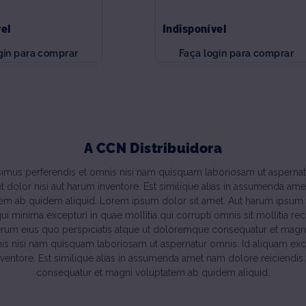
vel
Indisponível
gin para comprar
Faça login para comprar
A CCN Distribuidora
mus perferendis et omnis nisi nam quisquam laboriosam ut aspernatu
 et dolor nisi aut harum inventore. Est similique alias in assumenda am
em ab quidem aliquid. Lorem ipsum dolor sit amet. Aut harum ipsum 
i minima excepturi in quae mollitia qui corrupti omnis sit mollitia rec
erum eius quo perspiciatis atque ut doloremque consequatur et magn
 nisi nam quisquam laboriosam ut aspernatur omnis. Id aliquam excep
inventore. Est similique alias in assumenda amet nam dolore reiciend
consequatur et magni voluptatem ab quidem aliquid.