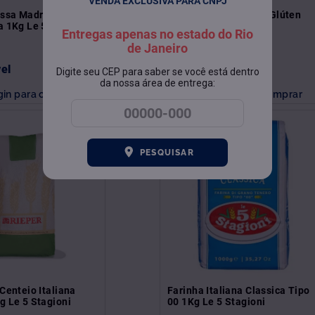
VENDA EXCLUSIVA PARA CNPJ
ssa Madre
Farinha Italiana Sem Glúten
a 1Kg Le 5 Stagioni
1kg Le 5 Stagioni
Entregas apenas no estado do Rio
de Janeiro
vel
Indisponível
Digite seu CEP para saber se você está dentro
da nossa área de entrega:
gin para comprar
Faça login para comprar
PESQUISAR
Centeio Italiana
Farinha Italiana Classica Tipo
g Le 5 Stagioni
00 1Kg Le 5 Stagioni