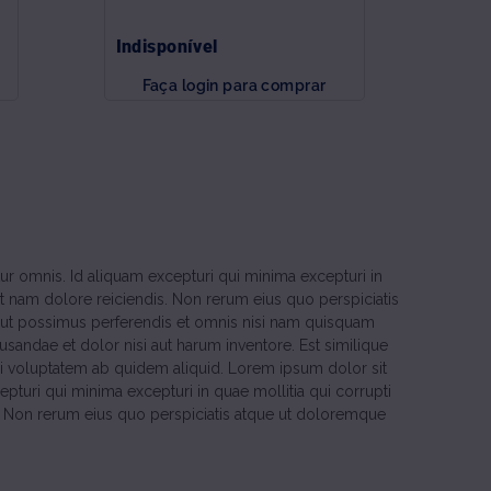
Indisponível
Faça login para comprar
r omnis. Id aliquam excepturi qui minima excepturi in
et nam dolore reiciendis. Non rerum eius quo perspiciatis
ut possimus perferendis et omnis nisi nam quisquam
usandae et dolor nisi aut harum inventore. Est similique
i voluptatem ab quidem aliquid. Lorem ipsum dolor sit
turi qui minima excepturi in quae mollitia qui corrupti
is. Non rerum eius quo perspiciatis atque ut doloremque