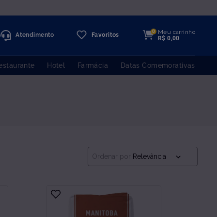
Entregas somente
no estado do
RIO DE 
Meu carrinho
0
Atendimento
Favoritos
R$
0
,
00
estaurante
Hotel
Farmácia
Datas Comemorativas
Ordenar por
Relevância