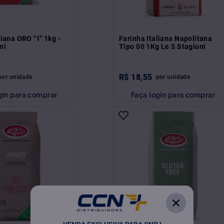
liana ORO "1" 1kg -
Farinha Italiana Napolitana
ni
Tipo 00 1Kg Le 5 Stagioni
R$
18
,
55
por
unidade
por
unidade
gin para comprar
Faça login para comprar