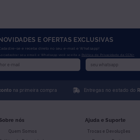
NOVIDADES E OFERTAS EXCLUSIVAS
Cadastre-se e receba direto no seu e-mail e Whatsapp!
Ao cadastrar seu email e Whatsapp você aceita a
Política de Privacidade da CCN+
conto
na primeira compra
Entregas no estado do
R
Sobre nós
Ajuda e Suporte
Quem Somos
Trocas e Devoluções