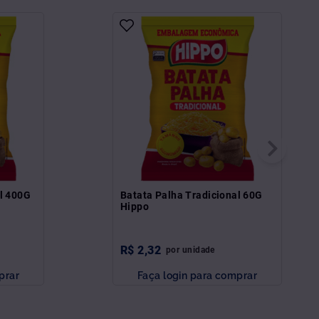
al 400G
Batata Palha Tradicional 60G
Hippo
R$
2
,
32
por
unidade
prar
Faça login para comprar