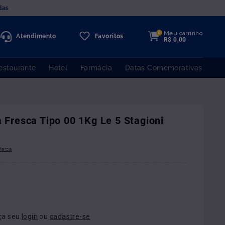
das
Meu carrinho
0
Atendimento
Favoritos
R$
0
,
00
estaurante
Hotel
Farmácia
Datas Comemorativas
a Fresca Tipo 00 1Kg Le 5 Stagioni
ça seu
login
ou
cadastre-se