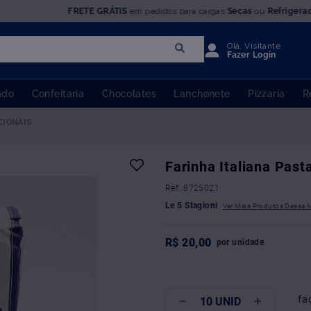
FRETE GRÁTIS
em pedidos para cargas
Secas
ou
Refrigera
Olá, Visitante
Fazer Login
ado
Confeitaria
Chocolates
Lanchonete
Pizzaria
R
CIONAIS
Farinha Italiana Past
:
8725021
Le 5 Stagioni
R$
20
,
00
por
unidade
fa
－
＋