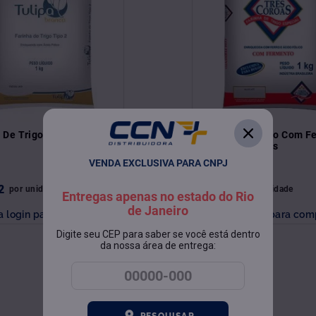
 De Trigo Tipo 2 1Kg
Farinha De Trigo Com F
1Kg Três Coroas
VENDA EXCLUSIVA PARA CNPJ
2
R$
3
,
73
por
unidade
por
unidade
Entregas apenas no estado do Rio
de Janeiro
a login para comprar
Faça login para com
Digite seu CEP para saber se você está dentro
da nossa área de entrega:
PESQUISAR