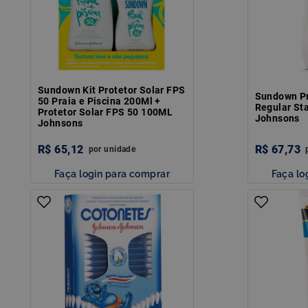
Sundown Kit Protetor Solar FPS
Sundown Pr
50 Praia e Piscina 200Ml +
Regular St
Protetor Solar FPS 50 100ML
Johnsons
Johnsons
R$
65
,
12
R$
67
,
73
por
unidade
Faça login para comprar
Faça lo