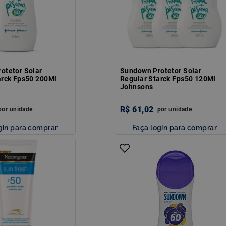
otetor Solar
Sundown Protetor Solar
arck Fps50 200Ml
Regular Starck Fps50 120Ml
Johnsons
R$
61
,
02
por
unidade
por
unidade
gin para comprar
Faça login para comprar