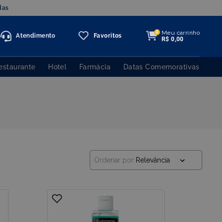
Meu carrinho
0
Atendimento
Favoritos
R$
0
,
00
estaurante
Hotel
Farmácia
Datas Comemorativas
Ordenar por
Relevância