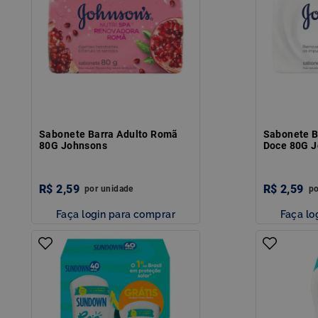
Sabonete Barra Adulto Romã
Sabonete B
80G Johnsons
Doce 80G 
R$
2
,
59
R$
2
,
59
por
unidade
p
Faça login para comprar
Faça lo