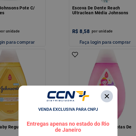
Johnsons Pote C/
Escova De Dente Reach
es
Ultraclean Média Johnsons
R$
8
,
58
por
unidade
por
unidade
gin para comprar
Faça login para comprar
VENDA EXCLUSIVA PARA CNPJ
Entregas apenas no estado do Rio
aby Regular 400Ml
Shampoo J&J Baby Gotas De
de Janeiro
Brilho 400Ml