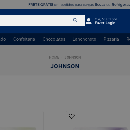
VENDA EXCLUSIVA PARA CNPJ
Olá, Visitante
Fazer Login
ado
Confeitaria
Chocolates
Lanchonete
Pizzaria
R
JOHNSON
JOHNSON