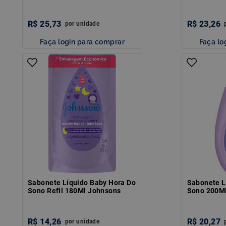
R$
25
,
73
R$
23
,
26
por
unidade
Faça login para comprar
Faça lo
Sabonete Líquido Baby Hora Do
Sabonete L
Sono Refil 180Ml Johnsons
Sono 200M
R$
14
,
26
R$
20
,
27
por
unidade