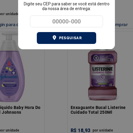
Digite seu CEP para saber se você está dentro
da nossa área de entrega:
R$
23
,
26
por
unidade
por
unidade
gin para comprar
Faça login para comprar
PESQUISAR
íquido Baby Hora Do
Enxaguante Bucal Listerine
l Johnsons
Cuidado Total 250Ml
R$
18
,
93
por
unidade
por
unidade