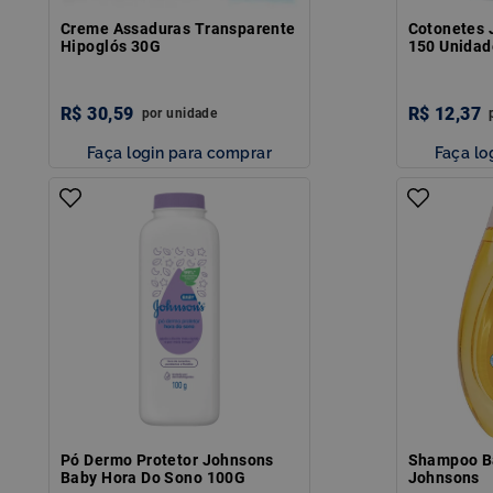
Creme Assaduras Transparente
Cotonetes 
Hipoglós 30G
150 Unidad
R$
30
,
59
R$
12
,
37
por
unidade
Faça login para comprar
Faça lo
Pó Dermo Protetor Johnsons
Shampoo B
Baby Hora Do Sono 100G
Johnsons