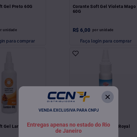
ft Gel Preto 60G
Corante Soft Gel Violeta Mago
60G
R$
6
,
00
or
unidade
por
unidade
gin para comprar
Faça login para comprar
VENDA EXCLUSIVA PARA CNPJ
Entregas apenas no estado do Rio
ft Gel Laranja 60G
Corante Liquigel Azul Royal
de Janeiro
Arcolor 30G