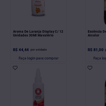
Aroma De Laranja Display C/ 12
Essência D
Unidades 30Ml Mavalério
Arcolor
R$
44
,
44
R$
81
,
00
por
unidade
Faça login para comprar
Faça lo