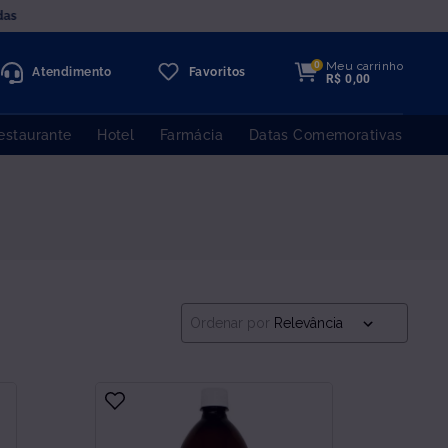
VENDA EXCLUSIVA PARA CNPJ
Meu carrinho
0
Atendimento
Favoritos
R$
0
,
00
estaurante
Hotel
Farmácia
Datas Comemorativas
Ordenar por
Relevância