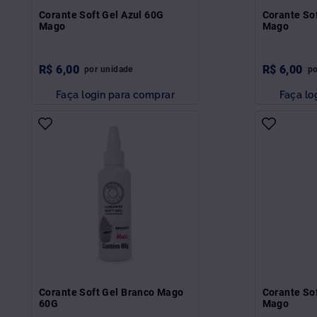
Corante Soft Gel Azul 60G
Corante So
Mago
Mago
R$
6
,
00
R$
6
,
00
por
unidade
p
Faça login para comprar
Faça lo
Corante Soft Gel Branco Mago
Corante So
60G
Mago