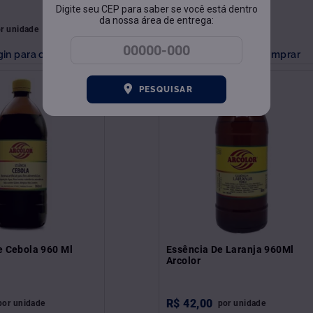
Digite seu CEP para saber se você está dentro
da nossa área de entrega:
R$
4
,
28
or
unidade
por
unidade
gin para comprar
Faça login para comprar
PESQUISAR
e Cebola 960 Ml
Essência De Laranja 960Ml
Arcolor
R$
42
,
00
por
unidade
por
unidade