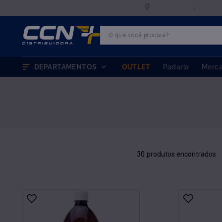
Entregar em:
FRETE GRÁTIS
em pedidos para cargas
Se
00000-000
O que você procura?
TERMOS MAIS BUSCADOS
1
º
farinha trigo
DEPARTAMENTOS
OUTLET
Padaria
Merc
2
º
chocolate
3
º
nutella
4
º
leite condensado
5
º
marvi
6
º
doce leite
30
7
º
queijo
8
º
chantilly
9
º
farinha
10
º
ovomaltine