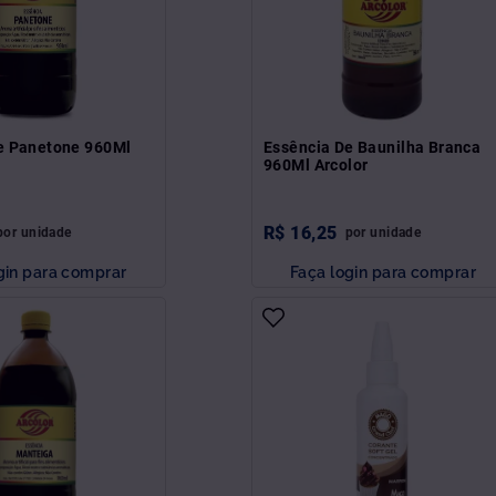
e Panetone 960Ml
Essência De Baunilha Branca
960Ml Arcolor
R$
16
,
25
por
unidade
por
unidade
gin para comprar
Faça login para comprar