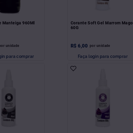
e Manteiga 960Ml
Corante Soft Gel Marrom Mago
60G
R$
6
,
00
por
unidade
por
unidade
gin para comprar
Faça login para comprar