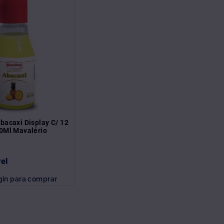
bacaxi Display C/ 12
0Ml Mavalério
vel
gin para comprar