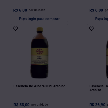
R$
6
,
00
R$
6
,
00
por
unidade
p
Faça login para comprar
Faça lo
Essência De Alho 960Ml Arcolor
Essência D
Arcolor
R$
33
,
00
R$
26
,
90
por
unidade