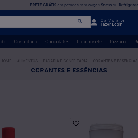
cas
ou
Refrigeradas
Olá, Visitante
Fazer Login
ado
Confeitaria
Chocolates
Lanchonete
Pizzaria
R
ALIMENTOS
PADARIA E CONFEITARIA
CORANTES E ESSÊNCIAS
CORANTES E ESSÊNCIAS