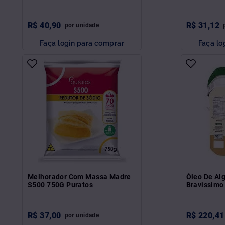
R$
40
,
90
R$
31
,
12
por
unidade
Faça login para comprar
Faça lo
Melhorador Com Massa Madre
Óleo De Al
S500 750G Puratos
Bravissimo
R$
37
,
00
R$
220
,
41
por
unidade