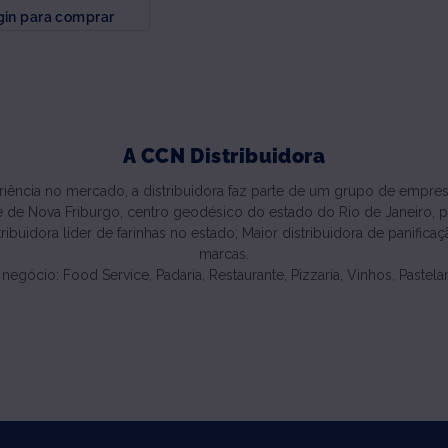
gin para comprar
A CCN Distribuidora
iência no mercado, a distribuidora faz parte de um grupo de empresas
 de Nova Friburgo, centro geodésico do estado do Rio de Janeiro, pos
buidora líder de farinhas no estado; Maior distribuidora de panifica
marcas.
ócio: Food Service, Padaria, Restaurante, Pizzaria, Vinhos, Pastelaria