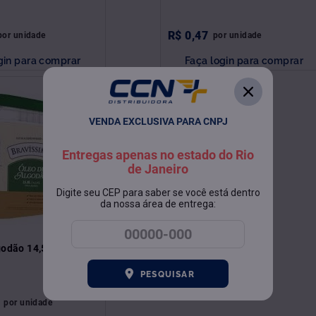
R$
0
,
47
por
unidade
por
unidade
gin para comprar
Faça login para comprar
VENDA EXCLUSIVA PARA CNPJ
Entregas apenas no estado do Rio
de Janeiro
Digite seu CEP para saber se você está dentro
da nossa área de entrega:
godão 14,5Kg
PESQUISAR
por
unidade