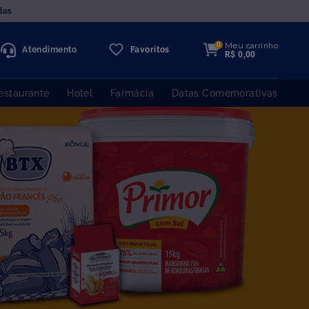
das
Meu carrinho
0
Atendimento
Favoritos
R$
0
,
00
estaurante
Hotel
Farmácia
Datas Comemorativas