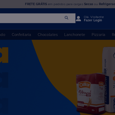
FRETE GRÁTIS
em pedidos para cargas
Secas
ou
Refrigera
Olá, Visitante
Fazer Login
ado
Confeitaria
Chocolates
Lanchonete
Pizzaria
R