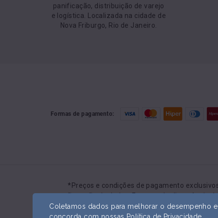
panificação, distribuição de varejo
e logística. Localizada na cidade de
Nova Friburgo, Rio de Janeiro.
Formas de pagamento:
Preços e condições de pagamento exclusivos 
confirmação de dados. Em caso de divergência de 
Coletamos dados para melhorar o desempenho e se
concorda com nossas
Política de Privacidade
.