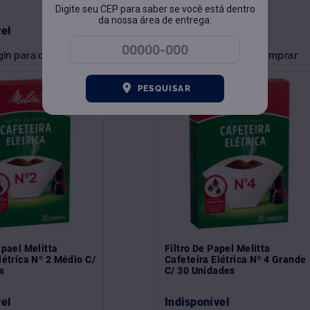
Digite seu CEP para saber se você está dentro
da nossa área de entrega:
vel
Indisponível
gin para comprar
Faça login para comprar
PESQUISAR
apael Melitta
Filtro De Papel Melitta
létrica Nº 2 Médio C/
Cafeteira Elétrica Nº 4 Grande
s
C/ 30 Unidades
vel
Indisponível