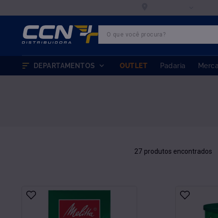
Entregar em:
efrigeradas
00000-000
O que você procura?
TERMOS MAIS BUSCADOS
1
º
farinha trigo
DEPARTAMENTOS
OUTLET
Padaria
Merc
2
º
chocolate
3
º
nutella
4
º
marvi
5
º
leite condensado
6
º
doce leite
27
7
º
queijo
8
º
chantilly
9
º
farinha
10
º
ovomaltine