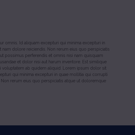
r omnis. Id aliquam excepturi qui minima excepturi in
et nam dolore reiciendis. Non rerum eius quo perspiciatis
ut possimus perferendis et omnis nisi nam quisquam
usandae et dolor nisi aut harum inventore. Est similique
i voluptatem ab quidem aliquid. Lorem ipsum dolor sit
turi qui minima excepturi in quae mollitia qui corrupti
is. Non rerum eius quo perspiciatis atque ut doloremque