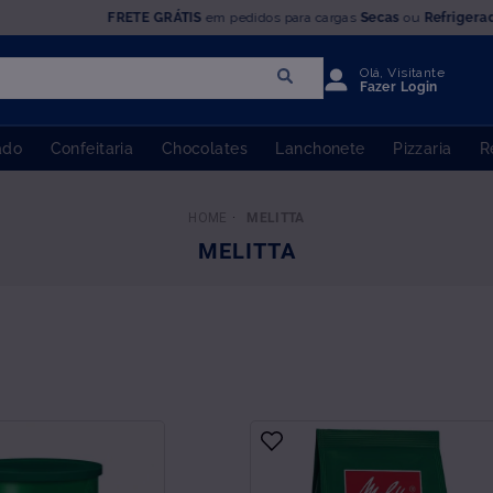
VENDA EXCLUSIVA PARA CNPJ
Olá, Visitante
Fazer Login
ado
Confeitaria
Chocolates
Lanchonete
Pizzaria
R
MELITTA
MELITTA