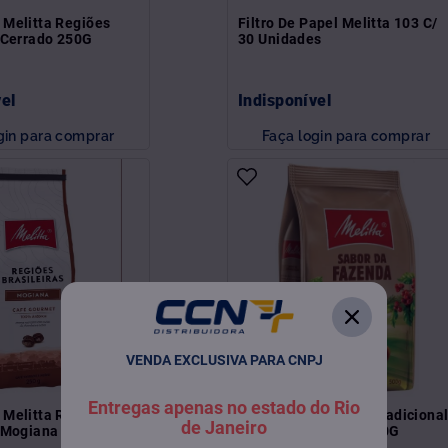
 Melitta Regiões
Filtro De Papel Melitta 103 C/
s Cerrado 250G
30 Unidades
vel
Indisponível
gin para comprar
Faça login para comprar
VENDA EXCLUSIVA PARA CNPJ
Entregas apenas no estado do Rio
 Melitta Regiões
Café Pouch Melitta Tradiciona
de Janeiro
s Mogiana 250G
Sabor Da Fazenda 500G