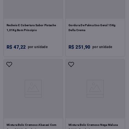
Recheio E Cobertura Sabor Pistache
Gordura De Palma Uso Geral 15Kg
1,01Kg Bom Principio
Della Crema
R$
47
,
22
R$
251
,
90
por
unidade
por
unidade
Mistura Bolo Cremoso Abacaxi Com
Mistura Bolo Cremoso Nega Maluca