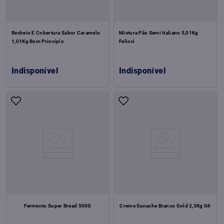
Recheio E Cobertura Sabor Caramelo
Mistura Pão Semi Italiano 5,01Kg
1,01Kg Bom Principio
Felicci
Indisponível
Indisponível
Fermento Super Bread 500G
Creme Ganache Branco Gold 2,3Kg G6