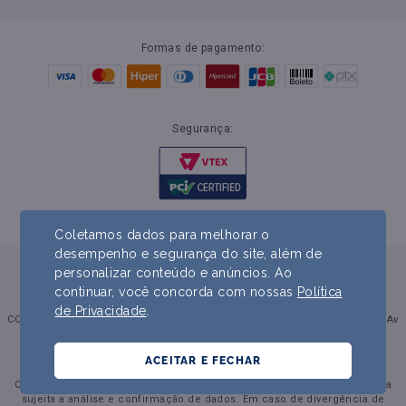
Formas de pagamento:
Segurança:
Coletamos dados para melhorar o
desempenho e segurança do site, além de
personalizar conteúdo e anúncios. Ao
continuar, você concorda com nossas
Política
de Privacidade
.
CCN - Comercial Centro Norte Alimentos LTDA CNPJ: 08.638.790/0001-47 | Av
Nossa Senhora do Amparo, 2060. Prado CEP: 28.635-010
ACEITAR E FECHAR
Preços e condições de pagamento exclusivos para compra online.
Ofertas válidas enquanto durarem os estoques para venda online. Venda
sujeita a análise e confirmação de dados. Em caso de divergência de