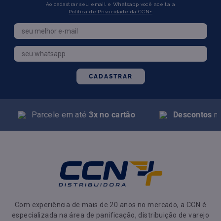
Ao cadastrar seu email e Whatsapp você aceita a
Política de Privacidade da CCN+
CADASTRAR
Parcele em até
3x no cartão
Descontos
na
Com experiência de mais de 20 anos no mercado, a CCN é
especializada na área de panificação, distribuição de varejo