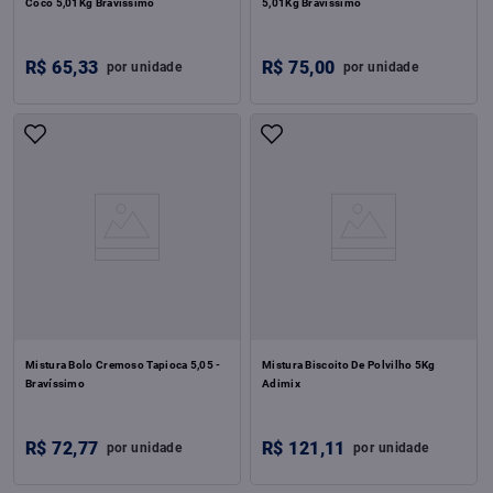
Coco 5,01Kg Bravíssimo
5,01Kg Bravíssimo
R$
65
,
33
R$
75
,
00
por
unidade
por
unidade
Mistura Bolo Cremoso Tapioca 5,05 -
Mistura Biscoito De Polvilho 5Kg
Bravíssimo
Adimix
R$
72
,
77
R$
121
,
11
por
unidade
por
unidade