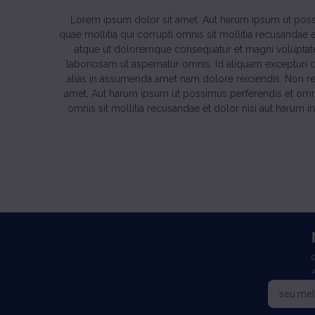
Lorem ipsum dolor sit amet. Aut harum ipsum ut possi
quae mollitia qui corrupti omnis sit mollitia recusandae
atque ut doloremque consequatur et magni voluptat
laboriosam ut aspernatur omnis. Id aliquam excepturi qu
alias in assumenda amet nam dolore reiciendis. Non r
amet. Aut harum ipsum ut possimus perferendis et omnis
omnis sit mollitia recusandae et dolor nisi aut harum 