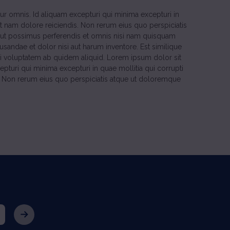
r omnis. Id aliquam excepturi qui minima excepturi in
et nam dolore reiciendis. Non rerum eius quo perspiciatis
ut possimus perferendis et omnis nisi nam quisquam
usandae et dolor nisi aut harum inventore. Est similique
i voluptatem ab quidem aliquid. Lorem ipsum dolor sit
turi qui minima excepturi in quae mollitia qui corrupti
is. Non rerum eius quo perspiciatis atque ut doloremque