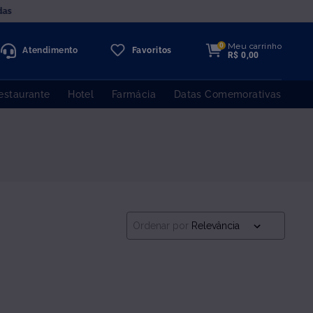
das
Meu carrinho
0
Atendimento
Favoritos
R$
0
,
00
estaurante
Hotel
Farmácia
Datas Comemorativas
Ordenar por
Relevância