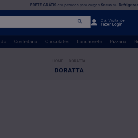
FRETE GRÁTIS
em pedidos para cargas
Secas
ou
Refrigera
Olá, Visitante
Fazer Login
ado
Confeitaria
Chocolates
Lanchonete
Pizzaria
R
DORATTA
DORATTA