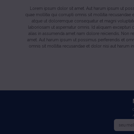
Lorem ipsum dolor sit amet. Aut harum ipsum ut possi
quae mollitia qui corrupti omnis sit mollitia recusandae
atque ut doloremque consequatur et magni voluptat
laboriosam ut aspernatur omnis. Id aliquam excepturi qu
alias in assumenda amet nam dolore reiciendis. Non r
amet. Aut harum ipsum ut possimus perferendis et omnis
omnis sit mollitia recusandae et dolor nisi aut harum 