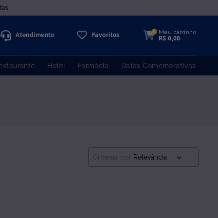
das
Meu carrinho
0
Atendimento
Favoritos
R$
0
,
00
estaurante
Hotel
Farmácia
Datas Comemorativas
Ordenar por
Relevância