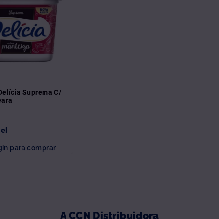
Delícia Suprema C/
eara
vel
gin para comprar
A CCN Distribuidora