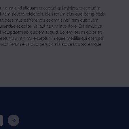
r omnis. Id aliquam excepturi qui minima excepturi in
et nam dolore reiciendis. Non rerum eius quo perspiciatis
ut possimus perferendis et omnis nisi nam quisquam
usandae et dolor nisi aut harum inventore. Est similique
i voluptatem ab quidem aliquid. Lorem ipsum dolor sit
turi qui minima excepturi in quae mollitia qui corrupti
is. Non rerum eius quo perspiciatis atque ut doloremque