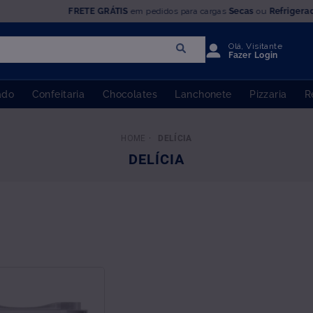
FRETE GRÁTIS
em pedidos para cargas
Secas
ou
Refrigera
Olá, Visitante
Fazer Login
ado
Confeitaria
Chocolates
Lanchonete
Pizzaria
R
DELÍCIA
DELÍCIA