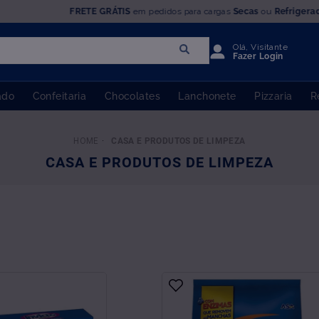
FRETE GRÁTIS
em pedidos para cargas
Secas
ou
Refrigera
Olá, Visitante
Fazer Login
ado
Confeitaria
Chocolates
Lanchonete
Pizzaria
R
CASA E PRODUTOS DE LIMPEZA
CASA E PRODUTOS DE LIMPEZA