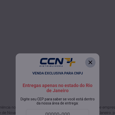
VENDA EXCLUSIVA PARA CNPJ
Entregas apenas no estado do Rio
de Janeiro
A CCN Distribuidora
Digite seu CEP para saber se você está dentro
da nossa área de entrega:
iência no mercado, a distribuidora faz parte de um grupo de empresas
 de Nova Friburgo, centro geodésico do estado do Rio de Janeiro, pos