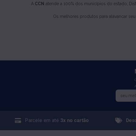
A
CCN
atende a 100% dos municípios do estado; Distri
Os melhores produtos para alavancar seu neg
Parcele em até
3x no cartão
Des