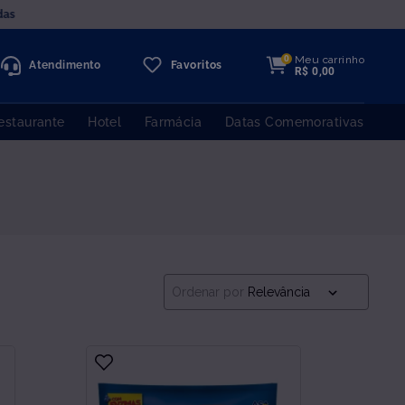
das
Meu carrinho
0
Atendimento
Favoritos
R$
0
,
00
estaurante
Hotel
Farmácia
Datas Comemorativas
Ordenar por
Relevância