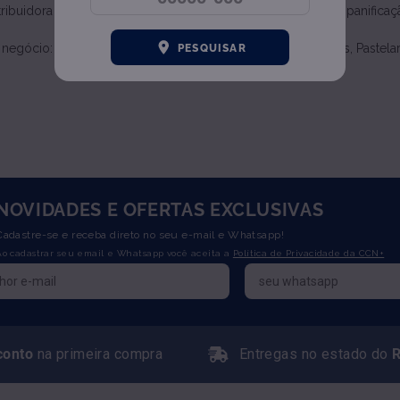
buidora líder de farinhas no estado; Maior distribuidora de panifica
marcas.
ócio: Food Service, Padaria, Restaurante, Pizzaria, Vinhos, Pastelaria
PESQUISAR
NOVIDADES E OFERTAS EXCLUSIVAS
Cadastre-se e receba direto no seu e-mail e Whatsapp!
Ao cadastrar seu email e Whatsapp você aceita a
Política de Privacidade da CCN+
conto
na primeira compra
Entregas no estado do
R