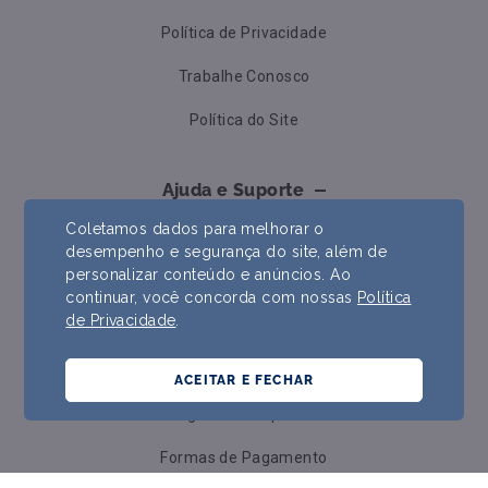
Política de Privacidade
Trabalhe Conosco
Política do Site
Ajuda e Suporte
Coletamos dados para melhorar o
Contato
desempenho e segurança do site, além de
personalizar conteúdo e anúncios. Ao
Formas de Pagamento
continuar, você concorda com nossas
Política
de Privacidade
.
Trocas e Devoluções
Prazos e Envios
ACEITAR E FECHAR
Perguntas Frequentes
Formas de Pagamento