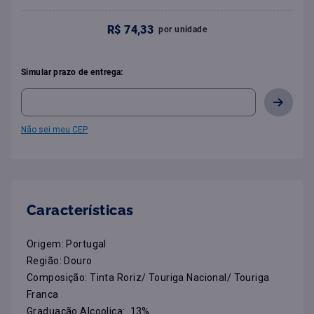
R$
74
,
33
por
unidade
Simular prazo de entrega:
Não sei meu CEP
Características
Origem: Portugal

Região: Douro

Composição: Tinta Roriz/ Touriga Nacional/ Touriga 
Franca

Graduação Alcoolica:  13%
