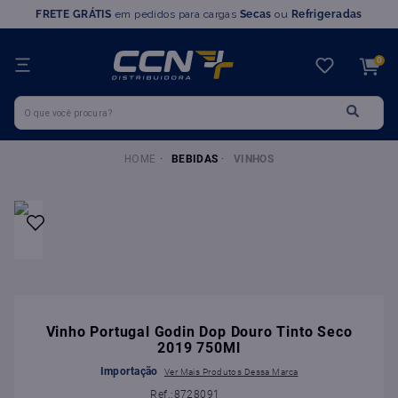
FRETE GRÁTIS
em pedidos para cargas
Secas
ou
Refrigeradas
TERMOS MAIS BUSCADOS
0
1
º
farinha trigo
O que você procura?
2
º
chocolate
3
º
nutella
BEBIDAS
VINHOS
4
º
marvi
5
º
leite condensado
6
º
doce leite
7
º
queijo
8
º
chantilly
9
º
farinha
Vinho Portugal Godin Dop Douro Tinto Seco
2019 750Ml
10
º
ovomaltine
Importação
:
8728091