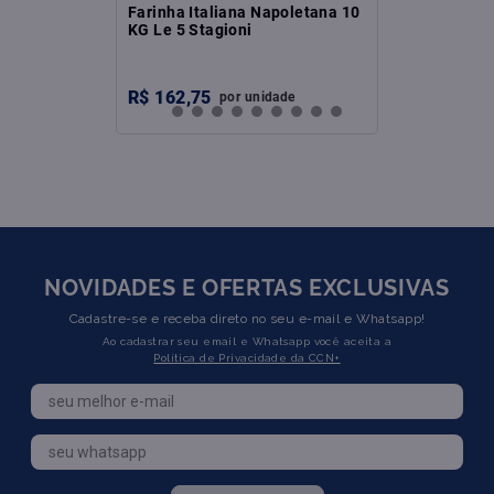
Farinha Italiana Napoletana 10
KG Le 5 Stagioni
R$
162
,
75
por
unidade
NOVIDADES E OFERTAS EXCLUSIVAS
Cadastre-se e receba direto no seu e-mail e Whatsapp!
Ao cadastrar seu email e Whatsapp você aceita a
Política de Privacidade da CCN+