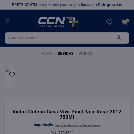
FRETE GRÁTIS
em pedidos para cargas
Secas
ou
Refrigeradas
TERMOS MAIS BUSCADOS
0
1
º
farinha trigo
O que você procura?
2
º
chocolate
3
º
nutella
BEBIDAS
VINHOS
4
º
marvi
5
º
leite condensado
6
º
doce leite
7
º
queijo
8
º
chantilly
9
º
farinha
Vinho Chileno Casa Viva Pinot Noir Rose 2012
750Ml
10
º
ovomaltine
Importação
:
8726611