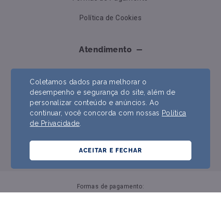
Política de Cookies
Atendimento
Telefone: (22)2519-9900
Coletamos dados para melhorar o
Whatsapp: (22) 99228-6759
desempenho e segurança do site, além de
personalizar conteúdo e anúncios. Ao
contato@ccndistribuidora.com.br
continuar, você concorda com nossas
Política
de Privacidade
.
Segunda a sexta das 8h às 18h
ACEITAR E FECHAR
Formas de pagamento: