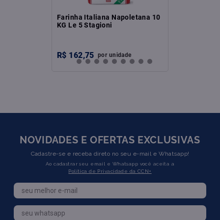
Farinha Italiana Napoletana 10
KG Le 5 Stagioni
R$
162
,
75
por
unidade
NOVIDADES E OFERTAS EXCLUSIVAS
Cadastre-se e receba direto no seu e-mail e Whatsapp!
Ao cadastrar seu email e Whatsapp você aceita a
Política de Privacidade da CCN+