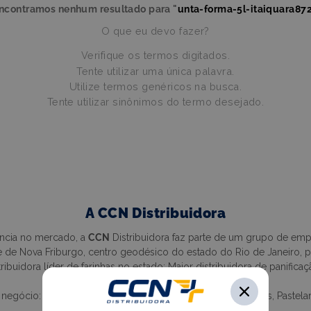
ncontramos nenhum resultado para "
unta-forma-5l-itaiquara87
O que eu devo fazer?
Verifique os termos digitados.
Tente utilizar uma única palavra.
Utilize termos genéricos na busca.
Tente utilizar sinônimos do termo desejado.
A CCN Distribuidora
ência no mercado, a
CCN
Distribuidora faz parte de um grupo de empre
 de Nova Friburgo, centro geodésico do estado do Rio de Janeiro, pos
buidora líder de farinhas no estado; Maior distribuidora de panifica
marcas.
ócio: Food Service, Padaria, Restaurante, Pizzaria, Vinhos, Pastelaria