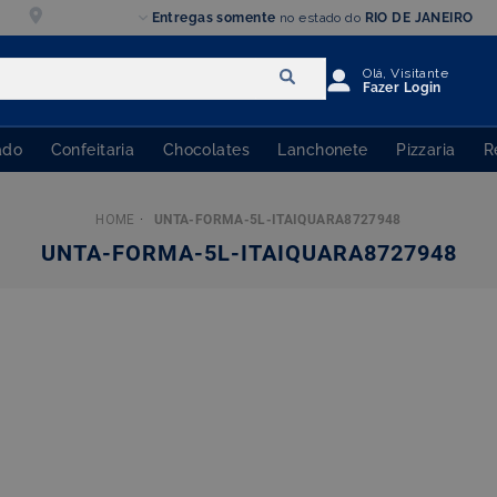
Entregar em:
Entregas somente
no estado do
RIO DE JANEIRO
00000-000
Olá, Visitante
Fazer Login
ado
Confeitaria
Chocolates
Lanchonete
Pizzaria
R
UNTA-FORMA-5L-ITAIQUARA8727948
UNTA-FORMA-5L-ITAIQUARA8727948