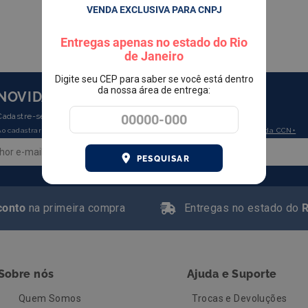
VENDA EXCLUSIVA PARA CNPJ
Entregas apenas no estado do Rio
de Janeiro
Digite seu CEP para saber se você está dentro
da nossa área de entrega:
NOVIDADES E OFERTAS EXCLUSIVAS
Cadastre-se e receba direto no seu e-mail e Whatsapp!
Ao cadastrar seu email e Whatsapp você aceita a
Política de Privacidade da CCN+
PESQUISAR
conto
na primeira compra
Entregas no estado do
R
Sobre nós
Ajuda e Suporte
Quem Somos
Trocas e Devoluções