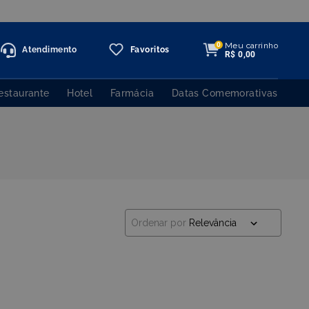
Meu carrinho
0
Atendimento
Favoritos
R$
0
,
00
estaurante
Hotel
Farmácia
Datas Comemorativas
Ordenar por
Relevância