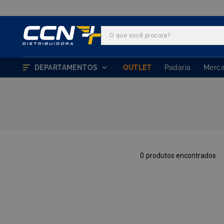
O que você procura?
TERMOS MAIS BUSCADOS
1
º
farinha trigo
DEPARTAMENTOS
OUTLET
Padaria
Merc
2
º
chocolate
3
º
nutella
4
º
marvi
5
º
leite condensado
6
º
doce leite
0
7
º
queijo
8
º
chantilly
9
º
farinha
10
º
ovomaltine