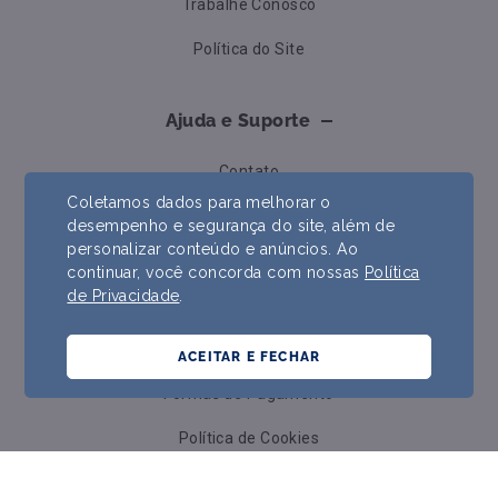
Trabalhe Conosco
Política do Site
Ajuda e Suporte
Contato
Coletamos dados para melhorar o
Formas de Pagamento
desempenho e segurança do site, além de
personalizar conteúdo e anúncios. Ao
Trocas e Devoluções
continuar, você concorda com nossas
Política
de Privacidade
.
Prazos e Envios
Perguntas Frequentes
ACEITAR E FECHAR
Formas de Pagamento
Política de Cookies