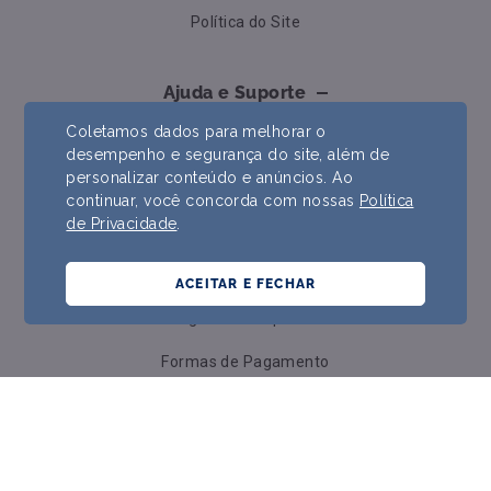
Política do Site
Ajuda e Suporte
Coletamos dados para melhorar o
Contato
desempenho e segurança do site, além de
personalizar conteúdo e anúncios. Ao
Formas de Pagamento
continuar, você concorda com nossas
Política
de Privacidade
.
Trocas e Devoluções
Prazos e Envios
ACEITAR E FECHAR
Perguntas Frequentes
Formas de Pagamento
Política de Cookies
Atendimento