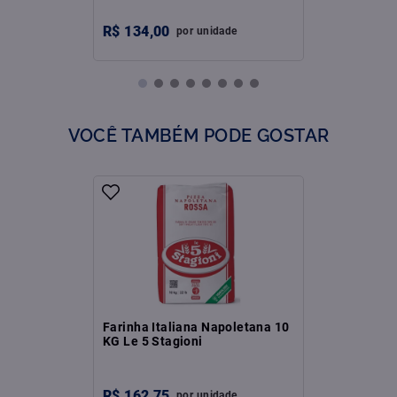
R$
134
,
00
por
unidade
VOCÊ TAMBÉM PODE GOSTAR
Farinha Italiana Napoletana 10
KG Le 5 Stagioni
R$
162
,
75
por
unidade