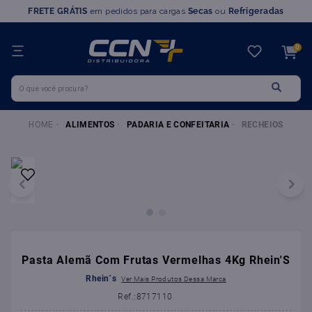
FRETE GRÁTIS
em pedidos para cargas
Secas
ou
Refrigeradas
TERMOS MAIS BUSCADOS
0
1
º
farinha trigo
O que você procura?
2
º
chocolate
3
º
nutella
ALIMENTOS
PADARIA E CONFEITARIA
RECHEIOS
4
º
marvi
5
º
leite condensado
6
º
doce leite
7
º
queijo
8
º
chantilly
9
º
farinha
Pasta Alemã Com Frutas Vermelhas 4Kg Rhein'S
10
º
ovomaltine
Rhein´s
:
8717110