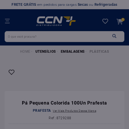
FRETE GRÁTIS
em pedidos para cargas
Secas
ou
Refrigeradas
TERMOS MAIS BUSCADOS
0
1
º
farinha trigo
O que você procura?
2
º
chocolate
3
º
nutella
UTENSÍLIOS
EMBALAGENS
PLÁSTICAS
4
º
marvi
5
º
leite condensado
6
º
doce leite
7
º
queijo
8
º
chantilly
Pá Pequena Colorida 100Un Prafesta
9
º
farinha
PRAFESTA
10
º
ovomaltine
:
8729288