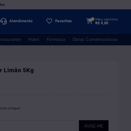
das
Meu carrinho
0
Atendimento
Favoritos
R$
0
,
00
estaurante
Hotel
Farmácia
Datas Comemorativas
ar Limão 5Kg
ando chegar!
AVISE-ME