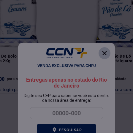
 De Bolo Itaiquara
Mistura Para Pão De Ló
a 2Kg
Chocolate 2Kg Itaiquara
VENDA EXCLUSIVA PARA CNPJ
00
R$
44
,
00
Entregas apenas no estado do Rio
por
unidade
por
unidade
de Janeiro
a login para comprar
Faça login para com
Digite seu CEP para saber se você está dentro
da nossa área de entrega:
PESQUISAR