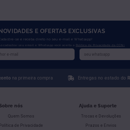
NOVIDADES E OFERTAS EXCLUSIVAS
Cadastre-se e receba direto no seu e-mail e Whatsapp!
Ao cadastrar seu email e Whatsapp você aceita a
Política de Privacidade da CCN+
conto
na primeira compra
Entregas no estado do
R
Sobre nós
Ajuda e Suporte
Quem Somos
Trocas e Devoluções
Política de Privacidade
Prazos e Envios