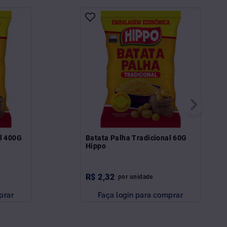
al 400G
Batata Palha Tradicional 60G
Hippo
R$
2
,
32
por
unidade
prar
Faça login para comprar