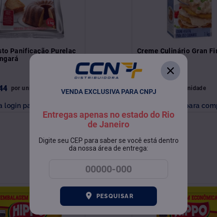
to Panificação Purelac
Creme Culinário Gran Fi
angará
Fleischmann
44
R$
15
,
33
por
unidade
por
unidade
VENDA EXCLUSIVA PARA CNPJ
a login para comprar
Faça login para com
Entregas apenas no estado do Rio
de Janeiro
Digite seu CEP para saber se você está dentro
da nossa área de entrega:
PESQUISAR