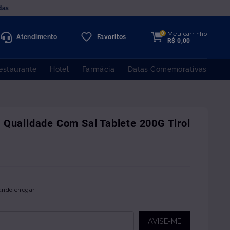
das
Meu carrinho
0
Atendimento
Favoritos
R$
0
,
00
estaurante
Hotel
Farmácia
Datas Comemorativas
 Qualidade Com Sal Tablete 200G Tirol
ando chegar!
AVISE-ME