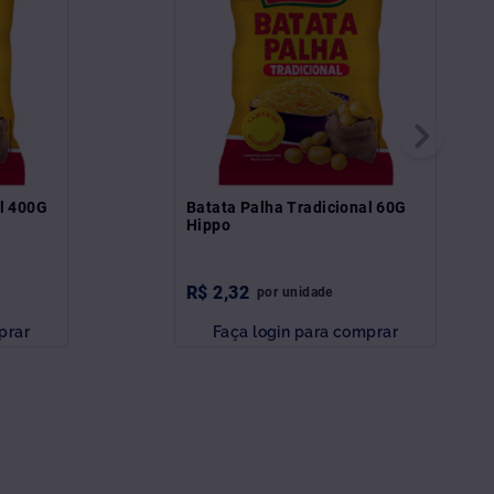
al 400G
Batata Palha Tradicional 60G
Hippo
R$
2
,
32
por
unidade
prar
Faça login para comprar