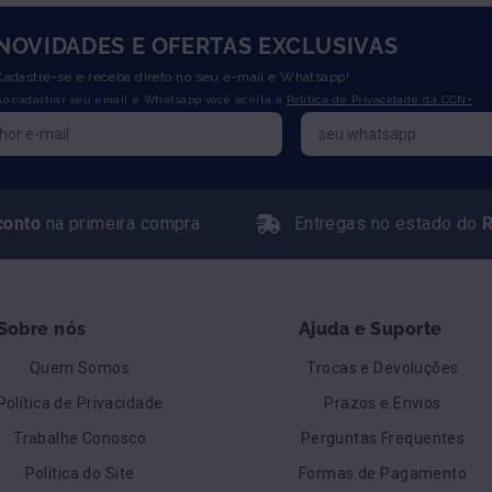
NOVIDADES E OFERTAS EXCLUSIVAS
Cadastre-se e receba direto no seu e-mail e Whatsapp!
Ao cadastrar seu email e Whatsapp você aceita a
Política de Privacidade da CCN+
conto
na primeira compra
Entregas no estado do
R
Sobre nós
Ajuda e Suporte
Quem Somos
Trocas e Devoluções
Política de Privacidade
Prazos e Envios
Trabalhe Conosco
Perguntas Frequentes
Política do Site
Formas de Pagamento