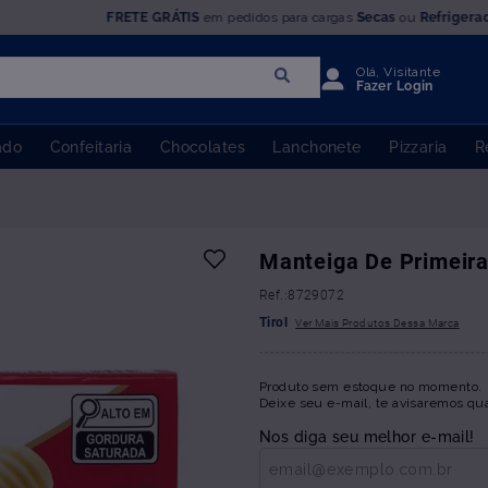
FRETE GRÁTIS
em pedidos para cargas
Secas
ou
Refrigera
Olá, Visitante
Fazer Login
ado
Confeitaria
Chocolates
Lanchonete
Pizzaria
R
Manteiga De Primeira
:
8729072
Tirol
Produto sem estoque no momento.
Deixe seu e-mail, te avisaremos qu
Nos diga seu melhor e-mail!