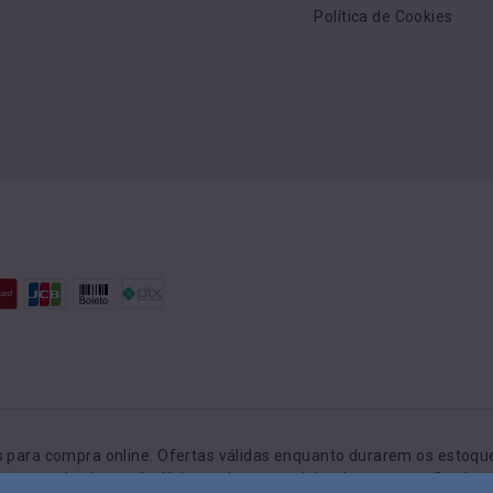
Política de Cookies
para compra online. Ofertas válidas enquanto durarem os estoques
preços do site será válido o valor no carrinho de compras. O valo