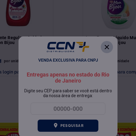
nte Regular +Cuidado
Lava Roupas Líquido Mu
n Bijou
Verde 3L Mon Bijou
VENDA EXCLUSIVA PARA CNPJ
1
R$
24
,
48
por
unidade
por
unidade
a login para comprar
Faça login para com
Entregas apenas no estado do Rio
de Janeiro
Digite seu CEP para saber se você está dentro
da nossa área de entrega:
PESQUISAR