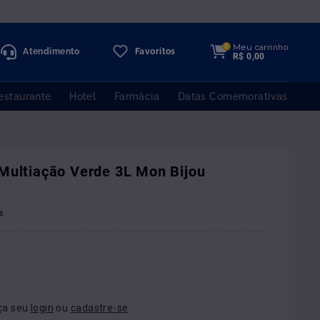
Meu carrinho
0
Atendimento
Favoritos
R$
0
,
00
estaurante
Hotel
Farmácia
Datas Comemorativas
Multiação Verde 3L Mon Bijou
ça seu
login
ou
cadastre-se