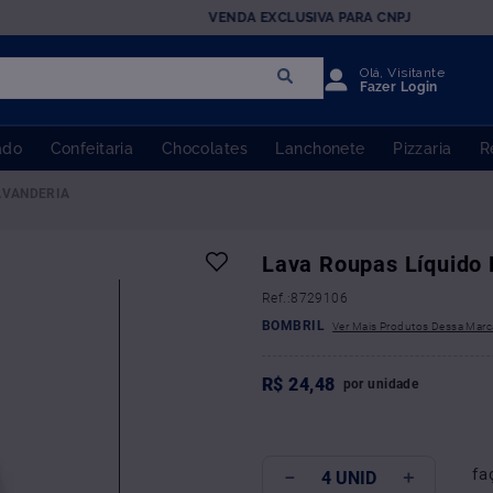
VENDA EXCLUSIVA PARA CNPJ
Olá, Visitante
Fazer Login
ado
Confeitaria
Chocolates
Lanchonete
Pizzaria
R
AVANDERIA
Lava Roupas Líquido 
:
8729106
BOMBRIL
R$
24
,
48
por
unidade
fa
－
＋