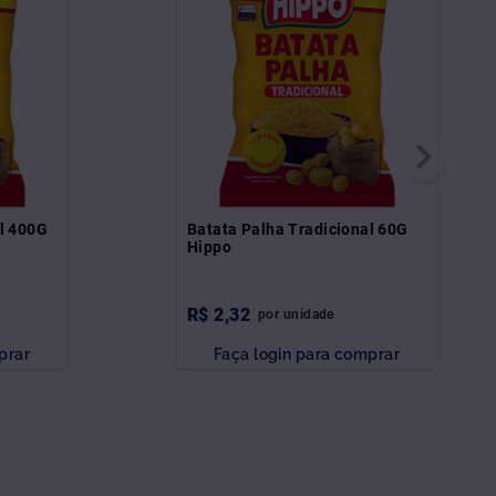
al 400G
Batata Palha Tradicional 60G
Hippo
R$
2
,
32
por
unidade
prar
Faça login para comprar