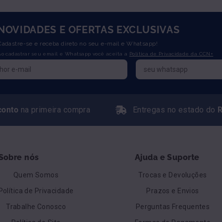
NOVIDADES E OFERTAS EXCLUSIVAS
Cadastre-se e receba direto no seu e-mail e Whatsapp!
Ao cadastrar seu email e Whatsapp você aceita a
Política de Privacidade da CCN+
conto
na primeira compra
Entregas no estado do
R
Sobre nós
Ajuda e Suporte
Quem Somos
Trocas e Devoluções
Política de Privacidade
Prazos e Envios
Trabalhe Conosco
Perguntas Frequentes