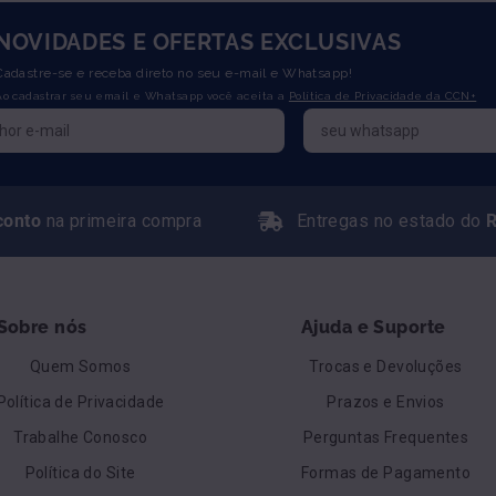
NOVIDADES E OFERTAS EXCLUSIVAS
Cadastre-se e receba direto no seu e-mail e Whatsapp!
Ao cadastrar seu email e Whatsapp você aceita a
Política de Privacidade da CCN+
conto
na primeira compra
Entregas no estado do
R
Sobre nós
Ajuda e Suporte
Quem Somos
Trocas e Devoluções
Política de Privacidade
Prazos e Envios
Trabalhe Conosco
Perguntas Frequentes
Política do Site
Formas de Pagamento