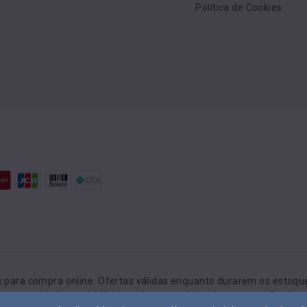
Política de Cookies
para compra online. Ofertas válidas enquanto durarem os estoques
preços do site será válido o valor no carrinho de compras. O valo