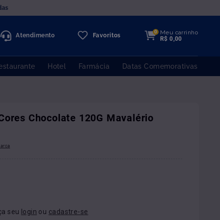
das
Meu carrinho
0
Atendimento
Favoritos
R$
0
,
00
estaurante
Hotel
Farmácia
Datas Comemorativas
Cores Chocolate 120G Mavalério
ça seu
login
ou
cadastre-se