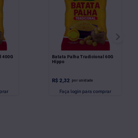
al 400G
Batata Palha Tradicional 60G
Hippo
R$
2
,
32
por
unidade
prar
Faça login para comprar