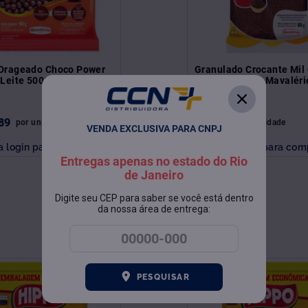
 Drageado Choco Power
Granulado Crocante Mil
 Leite 500G Mavalério
Chocolate 80G Mavaléri
89
R$
3
,
04
por
unidade
por
unidade
VENDA EXCLUSIVA PARA CNPJ
a login para comprar
Faça login para com
Entregas apenas no estado do Rio
de Janeiro
Digite seu CEP para saber se você está dentro
da nossa área de entrega:
PESQUISAR