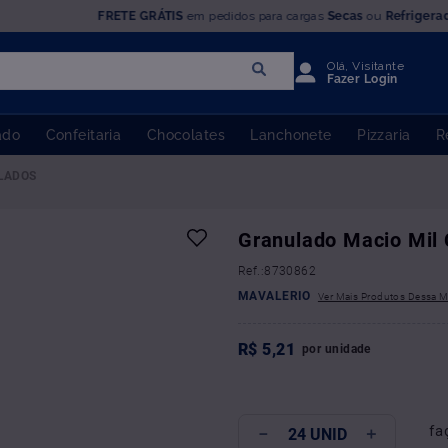
FRETE GRÁTIS
em pedidos para cargas
Secas
ou
Refrigera
Olá, Visitante
Fazer Login
ado
Confeitaria
Chocolates
Lanchonete
Pizzaria
R
LADOS
Granulado Macio Mil 
:
8730862
MAVALERIO
R$
5
,
21
por
unidade
fa
－
＋