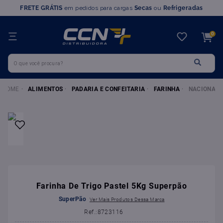
FRETE GRÁTIS
em pedidos para cargas
Secas
ou
Refrigeradas
TERMOS MAIS BUSCADOS
0
1
º
farinha trigo
O que você procura?
2
º
chocolate
3
º
nutella
ALIMENTOS
PADARIA E CONFEITARIA
FARINHA
NACIONAIS
4
º
marvi
5
º
leite condensado
6
º
doce leite
7
º
queijo
8
º
chantilly
9
º
farinha
Farinha De Trigo Pastel 5Kg Superpão
10
º
ovomaltine
SuperPão
:
8723116