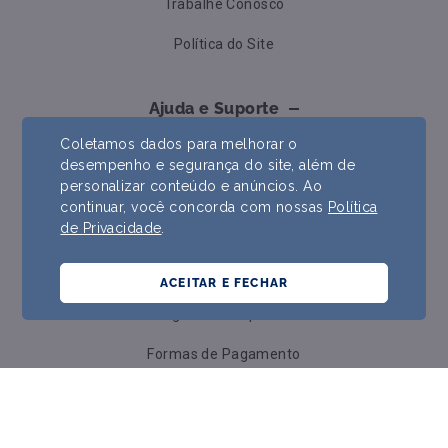
Trabalhe Conosco
Política do Site
Ajuda e Suporte
Coletamos dados para melhorar o
Contato
desempenho e segurança do site, além de
personalizar conteúdo e anúncios. Ao
Formas de Pagamento
continuar, você concorda com nossas
Política
de Privacidade
.
Trocas e Devoluções
Prazos e Envios
ACEITAR E FECHAR
Perguntas Frequentes
Formas de Pagamento
Política de Cookies