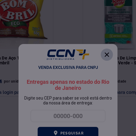
 De Aço 1001 Utilidades
Esponja Esferas De Lim
mbril
Antibac 3 Und - Verde - 
VENDA EXCLUSIVA PARA CNPJ
Brite
4
R$
6
,
17
Entregas apenas no estado do Rio
por
unidade
por
unidade
de Janeiro
a login para comprar
Faça login para com
Digite seu CEP para saber se você está dentro
da nossa área de entrega:
PESQUISAR