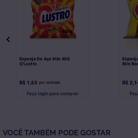
Esponja De Aço 6Un 40G
Esponja
Q'Lustro
8Un Bo
R$
1
,
63
R$
2
,
1
por
unidade
Faça login para comprar
Faç
VOCÊ TAMBÉM PODE GOSTAR