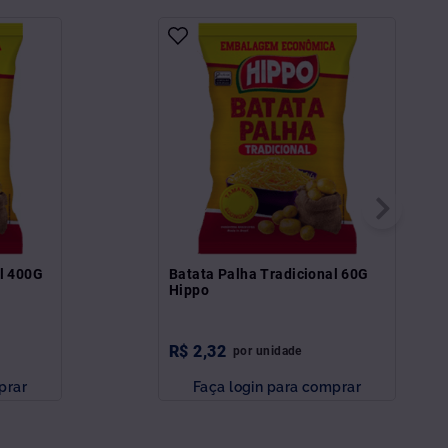
al 400G
Batata Palha Tradicional 60G
Hippo
R$
2
,
32
por
unidade
prar
Faça login para comprar