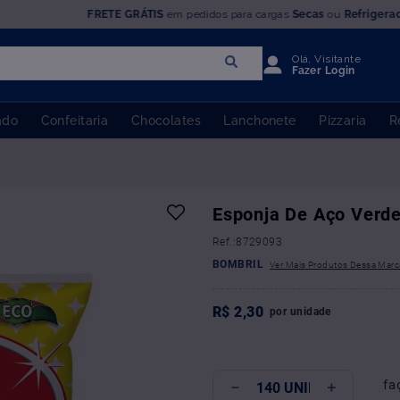
FRETE GRÁTIS
em pedidos para cargas
Secas
ou
Refrigera
Olá, Visitante
Fazer Login
ado
Confeitaria
Chocolates
Lanchonete
Pizzaria
R
Esponja De Aço Verde
:
8729093
BOMBRIL
R$
2
,
30
por
unidade
fa
－
＋