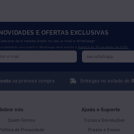
NOVIDADES E OFERTAS EXCLUSIVAS
Cadastre-se e receba direto no seu e-mail e Whatsapp!
Ao cadastrar seu email e Whatsapp você aceita a
Política de Privacidade da CCN+
conto
na primeira compra
Entregas no estado do
R
Sobre nós
Ajuda e Suporte
Quem Somos
Trocas e Devoluções
Política de Privacidade
Prazos e Envios