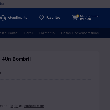
das
Meu carrinho
0
Atendimento
Favoritos
R$
0
,
00
estaurante
Hotel
Farmácia
Datas Comemorativas
 4Un Bombril
ça seu
login
ou
cadastre-se