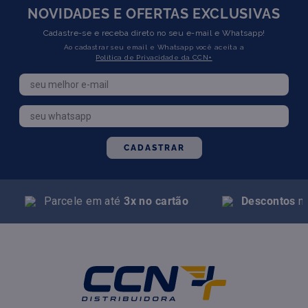
NOVIDADES E OFERTAS EXCLUSIVAS
Cadastre-se e receba direto no seu e-mail e Whatsapp!
Ao cadastrar seu email e Whatsapp você aceita a
Política de Privacidade da CCN+
CADASTRAR
Parcele em até
3x no cartão
Descontos
na