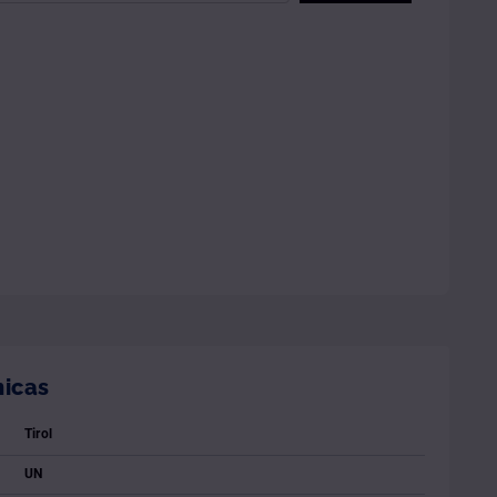
nicas
Tirol
UN