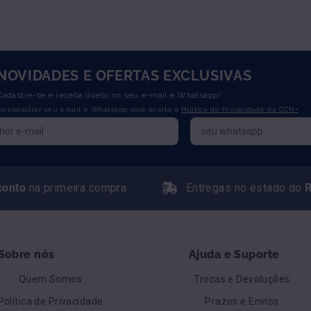
NOVIDADES E OFERTAS EXCLUSIVAS
Cadastre-se e receba direto no seu e-mail e Whatsapp!
Ao cadastrar seu email e Whatsapp você aceita a
Política de Privacidade da CCN+
conto
na primeira compra
Entregas no estado do
R
Sobre nós
Ajuda e Suporte
Quem Somos
Trocas e Devoluções
Política de Privacidade
Prazos e Envios