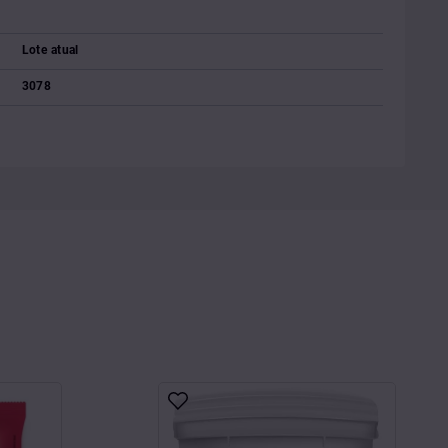
Lote atual
3078