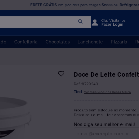
FRETE GRÁTIS
em pedidos para cargas
Secas
ou
Refrigera
Olá, Visitante
Fazer Login
ado
Confeitaria
Chocolates
Lanchonete
Pizzaria
R
Doce De Leite Confeit
:
8729243
Tirol
Produto sem estoque no momento.
Deixe seu e-mail, te avisaremos qu
Nos diga seu melhor e-mail!