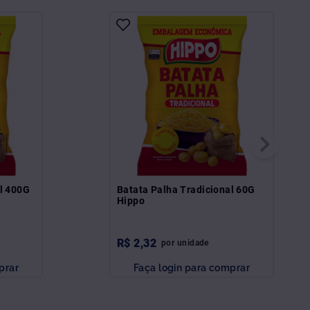
al 400G
Batata Palha Tradicional 60G
Hippo
R$
2
,
32
por
unidade
prar
Faça login para comprar