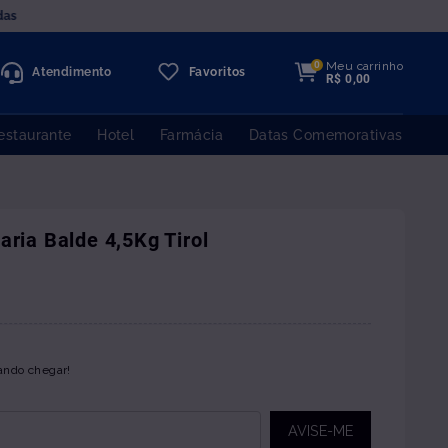
das
Meu carrinho
0
Atendimento
Favoritos
R$
0
,
00
estaurante
Hotel
Farmácia
Datas Comemorativas
aria Balde 4,5Kg Tirol
ando chegar!
AVISE-ME