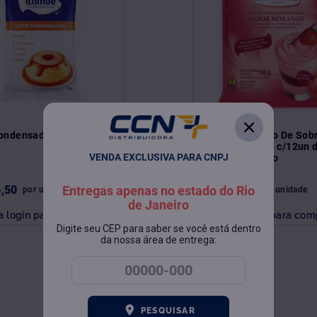
Condensado Bag 5,0Kg
Pó Para Preparo De So
Morango (caixa c/12un 
VENDA EXCLUSIVA PARA CNPJ
100g) Mavalério
6
,
50
R$
118
,
00
Entregas apenas no estado do Rio
por
unidade
por
unidade
de Janeiro
a login para comprar
Faça login para com
Digite seu CEP para saber se você está dentro
da nossa área de entrega:
PESQUISAR