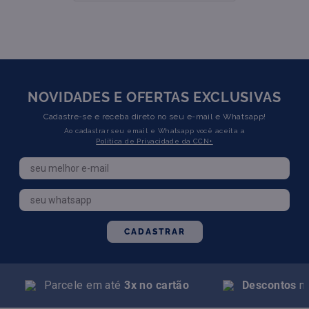
NOVIDADES E OFERTAS EXCLUSIVAS
Cadastre-se e receba direto no seu e-mail e Whatsapp!
Ao cadastrar seu email e Whatsapp você aceita a
Política de Privacidade da CCN+
CADASTRAR
Parcele em até
3x no cartão
Descontos
na