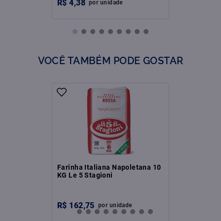
R$
4
,
38
por
unidade
VOCÊ TAMBÉM PODE GOSTAR
Farinha Italiana Napoletana 10
KG Le 5 Stagioni
R$
162
,
75
por
unidade