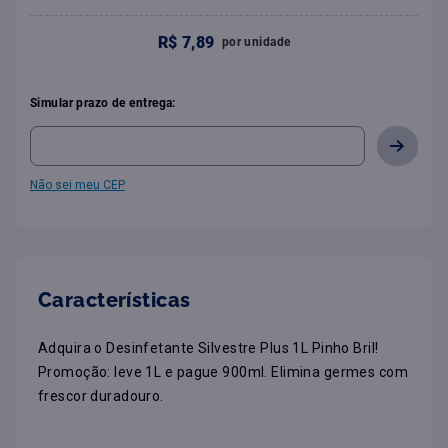
R$
7
,
89
por
unidade
Simular prazo de entrega:
Não sei meu CEP
Características
Adquira o Desinfetante Silvestre Plus 1L Pinho Bril! 
Promoção: leve 1L e pague 900ml. Elimina germes com 
frescor duradouro.