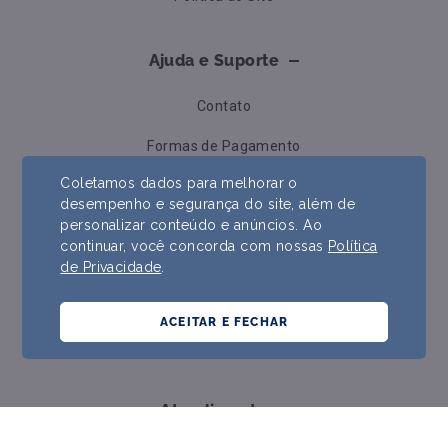
Ajuda e Suporte
Contato
Formas de Pagamento
Coletamos dados para melhorar o
Trocas e Devoluções
desempenho e segurança do site, além de
personalizar conteúdo e anúncios. Ao
Prazos e Envios
continuar, você concorda com nossas
Política
Perguntas Frequentes
de Privacidade
.
Formas de Pagamento
ACEITAR E FECHAR
Política de Cookies
Atendimento