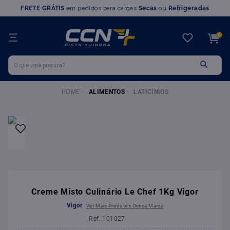
FRETE GRÁTIS
em pedidos para cargas
Secas
ou
Refrigeradas
TERMOS MAIS BUSCADOS
0
1
º
farinha trigo
O que você procura?
2
º
chocolate
3
º
nutella
ALIMENTOS
LATICÍNIOS
4
º
marvi
5
º
leite condensado
6
º
doce leite
7
º
queijo
8
º
chantilly
9
º
farinha
Creme Misto Culinário Le Chef 1Kg Vigor
10
º
ovomaltine
Vigor
:
101027