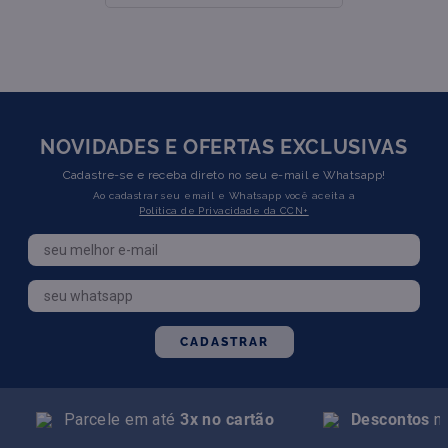
NOVIDADES E OFERTAS EXCLUSIVAS
Cadastre-se e receba direto no seu e-mail e Whatsapp!
Ao cadastrar seu email e Whatsapp você aceita a
Política de Privacidade da CCN+
CADASTRAR
Parcele em até
3x no cartão
Descontos
na