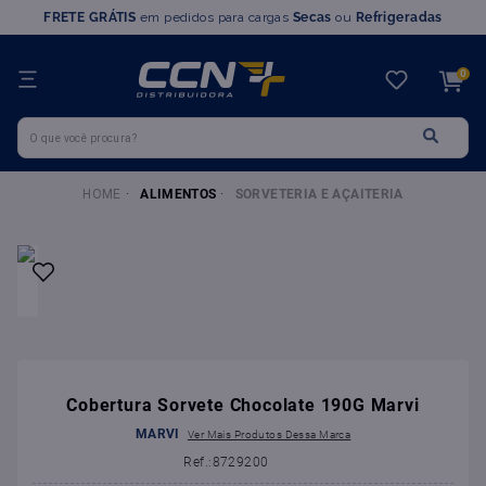
FRETE GRÁTIS
em pedidos para cargas
Secas
ou
Refrigeradas
TERMOS MAIS BUSCADOS
0
1
º
farinha trigo
O que você procura?
2
º
chocolate
3
º
nutella
ALIMENTOS
SORVETERIA E AÇAITERIA
4
º
marvi
5
º
leite condensado
6
º
doce leite
7
º
queijo
8
º
chantilly
9
º
farinha
Cobertura Sorvete Chocolate 190G Marvi
10
º
ovomaltine
MARVI
:
8729200