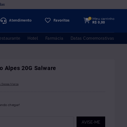
das
Meu carrinho
0
Atendimento
Favoritos
R$
0
,
00
estaurante
Hotel
Farmácia
Datas Comemorativas
o Alpes 20G Salware
ando chegar!
AVISE-ME