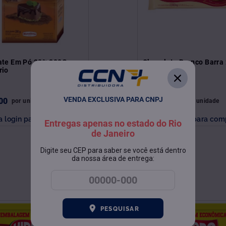
ate Em Pó 32% 200G
Chocolate Branco Barra
rio
Melken
VENDA EXCLUSIVA PARA CNPJ
00
R$
260
,
00
por
unidade
por
unidade
a login para comprar
Faça login para com
Entregas apenas no estado do Rio
de Janeiro
Digite seu CEP para saber se você está dentro
da nossa área de entrega:
PESQUISAR