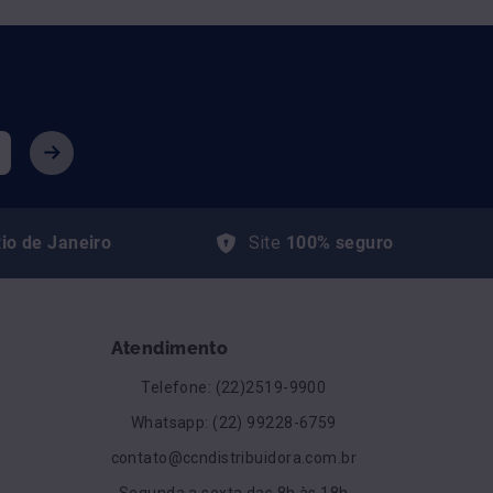
io de Janeiro
Site
100% seguro
Atendimento
Telefone: (22)2519-9900
Whatsapp: (22) 99228-6759
contato@ccndistribuidora.com.br
Segunda a sexta das 8h às 18h