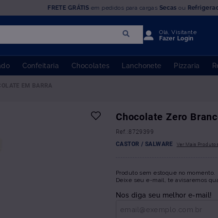
FRETE GRÁTIS
em pedidos para cargas
Secas
ou
Refrigera
Olá, Visitante
Fazer Login
ado
Confeitaria
Chocolates
Lanchonete
Pizzaria
R
COLATE EM BARRA
Chocolate Zero Branc
:
8729399
CASTOR / SALWARE
Produto sem estoque no momento.
Deixe seu e-mail, te avisaremos qu
Nos diga seu melhor e-mail!