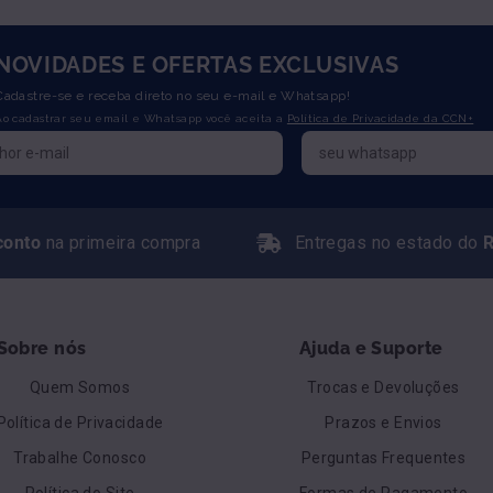
NOVIDADES E OFERTAS EXCLUSIVAS
Cadastre-se e receba direto no seu e-mail e Whatsapp!
Ao cadastrar seu email e Whatsapp você aceita a
Política de Privacidade da CCN+
conto
na primeira compra
Entregas no estado do
R
Sobre nós
Ajuda e Suporte
Quem Somos
Trocas e Devoluções
Política de Privacidade
Prazos e Envios
Trabalhe Conosco
Perguntas Frequentes
Política do Site
Formas de Pagamento