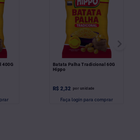
al 400G
Batata Palha Tradicional 60G
Hippo
R$
2
,
32
por
unidade
prar
Faça login para comprar