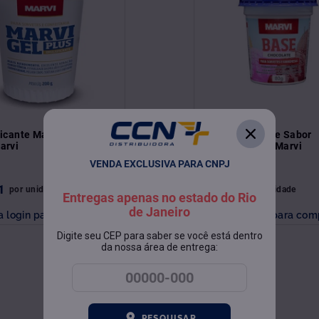
icante Marvigel Plus
Base De Sorvete Sabor
arvi
Chocolate 80G Marvi
VENDA EXCLUSIVA PARA CNPJ
1
R$
9
,
20
por
unidade
por
unidade
Entregas apenas no estado do Rio
de Janeiro
a login para comprar
Faça login para com
Digite seu CEP para saber se você está dentro
da nossa área de entrega:
PESQUISAR