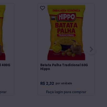
al 400G
Batata Palha Tradicional 60G
Hippo
R$
2
,
32
por
unidade
prar
Faça login para comprar