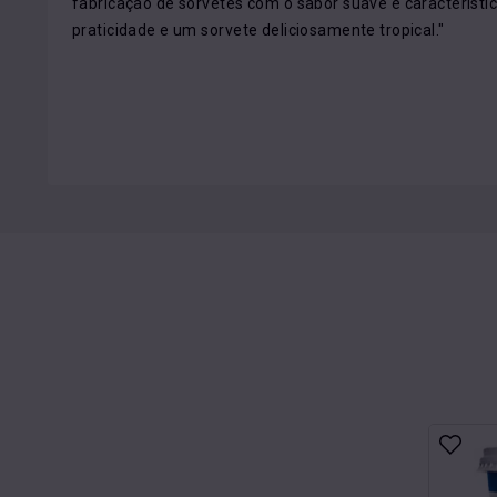
fabricação de sorvetes com o sabor suave e característic
praticidade e um sorvete deliciosamente tropical."