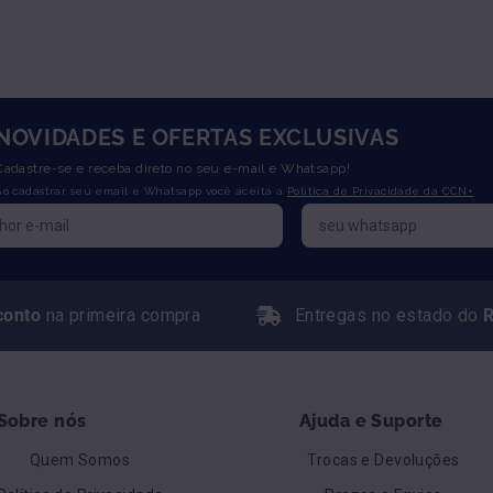
NOVIDADES E OFERTAS EXCLUSIVAS
Cadastre-se e receba direto no seu e-mail e Whatsapp!
Ao cadastrar seu email e Whatsapp você aceita a
Política de Privacidade da CCN+
conto
na primeira compra
Entregas no estado do
R
Sobre nós
Ajuda e Suporte
Quem Somos
Trocas e Devoluções