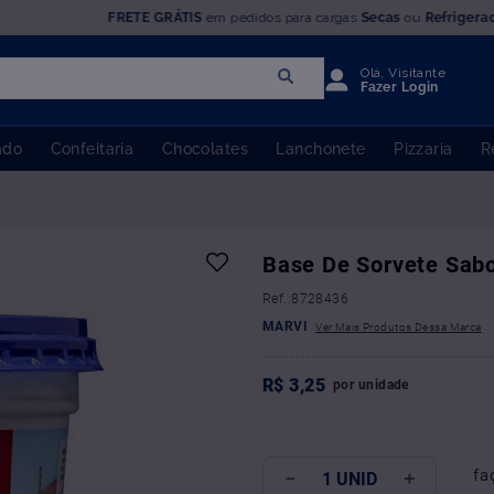
FRETE GRÁTIS
em pedidos para cargas
Secas
ou
Refrigera
Olá, Visitante
Fazer Login
ado
Confeitaria
Chocolates
Lanchonete
Pizzaria
R
Base De Sorvete Sab
:
8728436
MARVI
R$
3
,
25
por
unidade
fa
－
＋