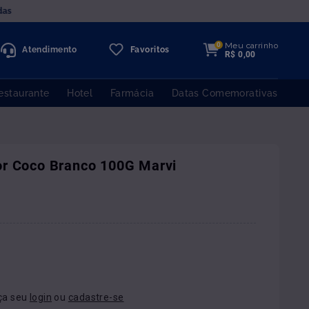
das
Meu carrinho
0
Atendimento
Favoritos
R$
0
,
00
estaurante
Hotel
Farmácia
Datas Comemorativas
or Coco Branco 100G Marvi
ça seu
login
ou
cadastre-se