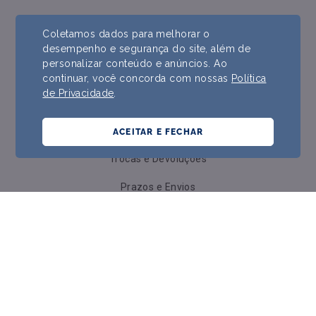
Política do Site
Coletamos dados para melhorar o
desempenho e segurança do site, além de
personalizar conteúdo e anúncios. Ao
Ajuda e Suporte
continuar, você concorda com nossas
Política
de Privacidade
.
Contato
Formas de Pagamento
ACEITAR E FECHAR
Trocas e Devoluções
Prazos e Envios
Perguntas Frequentes
Formas de Pagamento
Política de Cookies