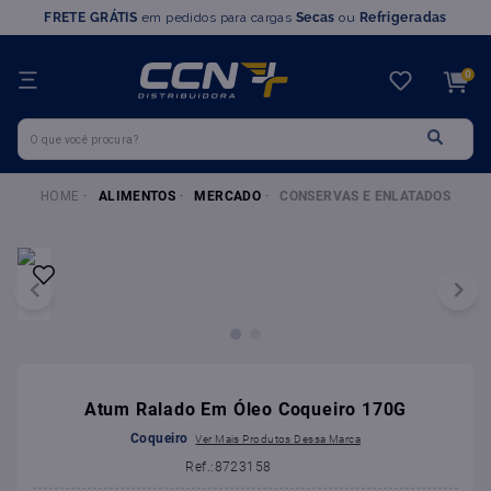
FRETE GRÁTIS
em pedidos para cargas
Secas
ou
Refrigeradas
TERMOS MAIS BUSCADOS
0
1
º
farinha trigo
O que você procura?
2
º
chocolate
3
º
marvi
ALIMENTOS
MERCADO
CONSERVAS E ENLATADOS
4
º
nutella
5
º
leite condensado
6
º
queijo
7
º
chantilly
8
º
doce leite
9
º
farinha
Atum Ralado Em Óleo Coqueiro 170G
10
º
ovomaltine
Coqueiro
:
8723158