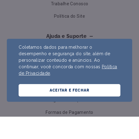
Trabalhe Conosco
Política do Site
Ajuda e Suporte
Coletamos dados para melhorar o
Contato
desempenho e segurança do site, além de
personalizar conteúdo e anúncios. Ao
Formas de Pagamento
continuar, você concorda com nossas
Política
de Privacidade
.
Trocas e Devoluções
Prazos e Envios
ACEITAR E FECHAR
Perguntas Frequentes
Formas de Pagamento
Política de Cookies