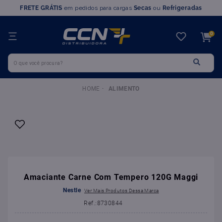
FRETE GRÁTIS
em pedidos para cargas
Secas
ou
Refrigeradas
TERMOS MAIS BUSCADOS
0
1
º
farinha trigo
O que você procura?
2
º
chocolate
3
º
nutella
ALIMENTO
4
º
marvi
5
º
leite condensado
6
º
doce leite
7
º
queijo
8
º
chantilly
Amaciante Carne Com Tempero 120G Maggi
9
º
farinha
Nestle
10
º
ovomaltine
:
8730844