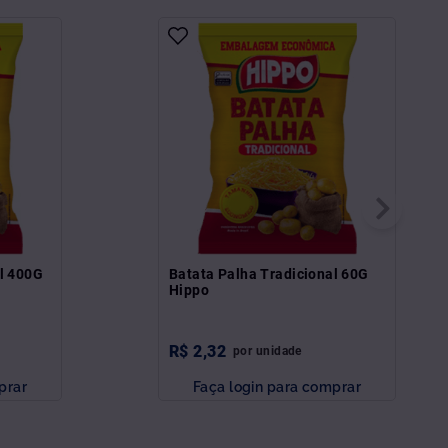
al 400G
Batata Palha Tradicional 60G
Hippo
R$
2
,
32
por
unidade
prar
Faça login para comprar