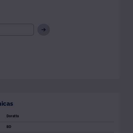
nicas
Doratta
BD