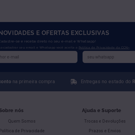
NOVIDADES E OFERTAS EXCLUSIVAS
Cadastre-se e receba direto no seu e-mail e Whatsapp!
Ao cadastrar seu email e Whatsapp você aceita a
Política de Privacidade da CCN+
conto
na primeira compra
Entregas no estado do
R
Sobre nós
Ajuda e Suporte
Quem Somos
Trocas e Devoluções
Política de Privacidade
Prazos e Envios