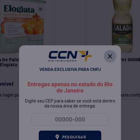
 De Palma Cristalizado
Óleo De Milho Pet 900M
Elogiata
Salada
VENDA EXCLUSIVA PARA CNPJ
onível
Indisponível
Entregas apenas no estado do Rio
de Janeiro
a login para comprar
Faça login para com
Digite seu CEP para saber se você está dentro
da nossa área de entrega:
PESQUISAR