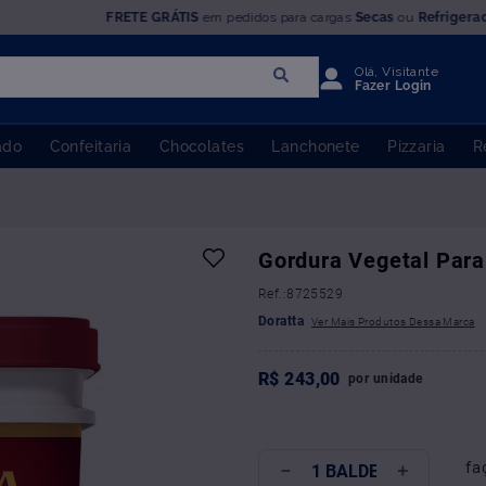
FRETE GRÁTIS
em pedidos para cargas
Secas
ou
Refrigera
Olá, Visitante
Fazer Login
ado
Confeitaria
Chocolates
Lanchonete
Pizzaria
R
Gordura Vegetal Para
:
8725529
Doratta
R$
243
,
00
por
unidade
fa
－
＋