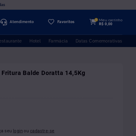
das
Meu carrinho
0
Atendimento
Favoritos
R$
0
,
00
estaurante
Hotel
Farmácia
Datas Comemorativas
 Fritura Balde Doratta 14,5Kg
ça seu
login
ou
cadastre-se